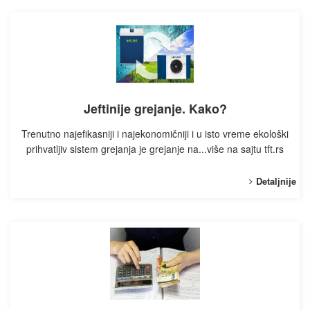
Jeftinije grejanje. Kako?
Trenutno najefikasniji i najekonomičniji i u isto vreme ekološki
prihvatljiv sistem grejanja je grejanje na...više na sajtu tft.rs
Detaljnije