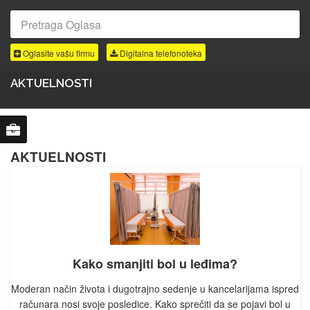
Oglasite vašu firmu
Digitalna telefonoteka
AKTUELNOSTI
AKTUELNOSTI
Kako smanjiti bol u leđima?
Moderan način života i dugotrajno sedenje u kancelarijama ispred
računara nosi svoje posledice. Kako sprečiti da se pojavi bol u