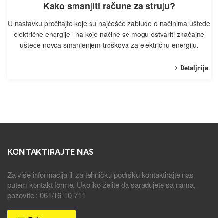
Kako smanjiti račune za struju?
U nastavku pročitajte koje su najčešće zablude o načinima uštede
električne energije i na koje načine se mogu ostvariti značajne
uštede novca smanjenjem troškova za električnu energiju.
Detaljnije
KONTAKTIRAJTE NAS
Za više informacija ili za tehničku podršku kontaktirajte nas
putem kontakt forme. Ukoliko želite da sarađujete sa nama,
pozovite : 061/16-10-711