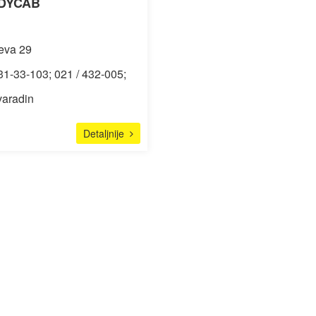
DYCAB
eva 29
31-33-103; 021 / 432-005;
varadin
Detaljnije