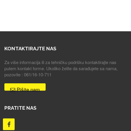
KONTAKTIRAJTE NAS
Za više informacija ili za tehničku podršku kontaktirajte nas
putem kontakt forme. Ukoliko želite da sarađujete sa nama,
pozovite : 061/16-10-711
Pišite nam
PRATITE NAS