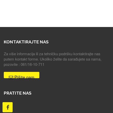
KONTAKTIRAJTE NAS
Za više informacija ili za tehničku podršku kontaktirajte nas
putem kontakt forme. Ukoliko želite da sarađujete sa nama,
pozovite : 061/16-10-711
Pišite nam
PRATITE NAS