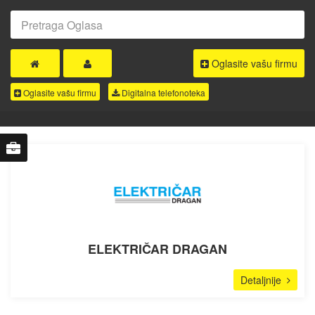
Oglasite vašu firmu
Oglasite vašu firmu
Digitalna telefonoteka
ELEKTROINSTALATERI
ELEKTRIČAR DRAGAN
Detaljnije