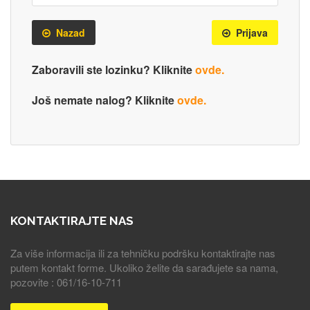
Nazad
Prijava
Zaboravili ste lozinku? Kliknite
ovde.
Još nemate nalog? Kliknite
ovde.
KONTAKTIRAJTE NAS
Za više informacija ili za tehničku podršku kontaktirajte nas
putem kontakt forme. Ukoliko želite da sarađujete sa nama,
pozovite : 061/16-10-711