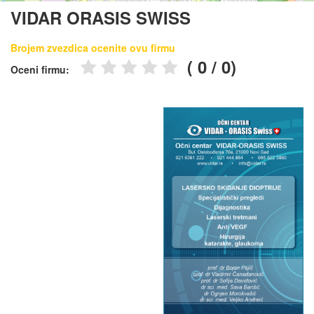
VIDAR ORASIS SWISS
Brojem zvezdica ocenite ovu firmu
(
0
/
0
)
Oceni firmu: