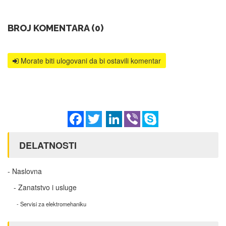
BROJ KOMENTARA (0)
Morate biti ulogovani da bi ostavili komentar
Facebook
Twitter
LinkedIn
Viber
Skype
DELATNOSTI
- Naslovna
- Zanatstvo i usluge
- Servisi za elektromehaniku